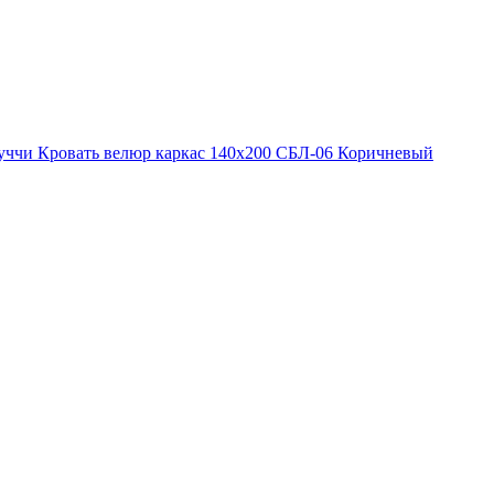
уччи Кровать велюр каркас 140х200 СБЛ-06 Коричневый