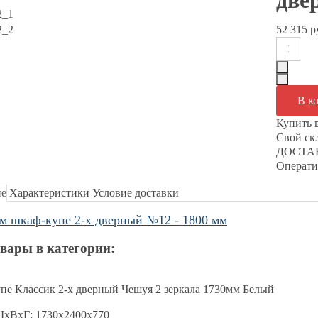
две
52 315 р
Купить 
Свой с
ДОСТАВ
Операти
ие
Характеристики
Условие доставки
м шкаф-купе 2-х дверный №12 - 1800 мм
вары в категории:
пе Классик 2-х дверный Чешуя 2 зеркала 1730мм Белый
ШхВхГ: 1730х2400х770