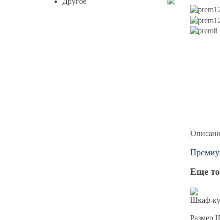
Другое
Описан
Премиу
Еще то
Шкаф-ку
Размер 