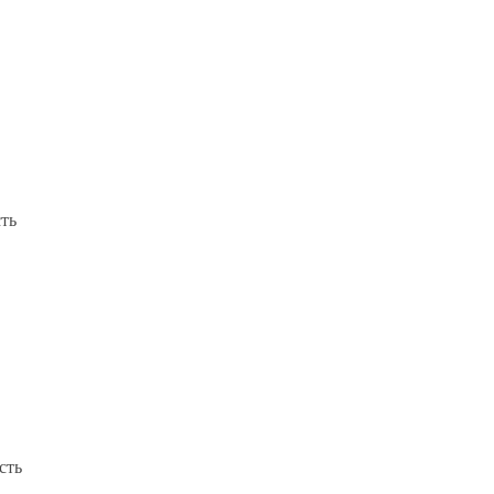
сть
сть