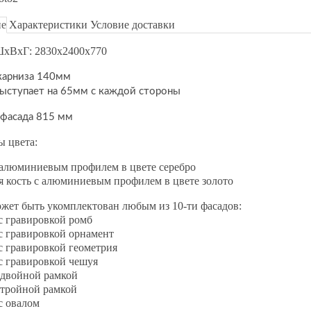
ие
Характеристики
Условие доставки
ШхВхГ: 2830х2400х770
карниза 140мм
выступает на 65мм с каждой стороны
фасада 815 мм
ы цвета:
 алюминиевым профилем в цвете серебро
я кость с алюминиевым профилем в цвете золото
жет быть укомплектован любым из 10-ти фасадов:
с гравировкой ромб
с гравировкой орнамент
с гравировкой геометрия
с гравировкой чешуя
 двойной рамкой
 тройной рамкой
с овалом