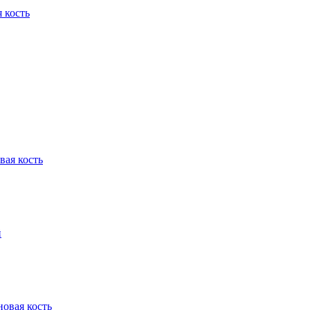
 кость
вая кость
й
овая кость