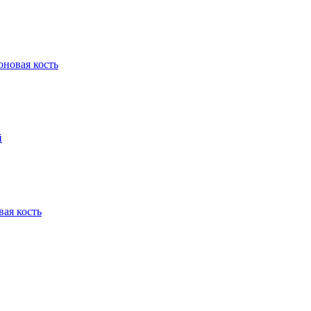
оновая кость
й
ая кость