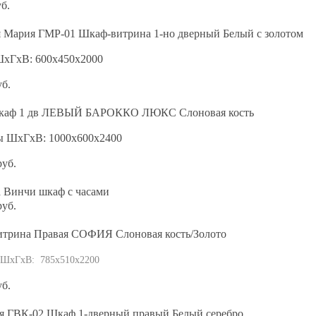
уб.
я Мария ГМР-01 Шкаф-витрина 1-но дверный Белый с золотом
ШхГхВ: 600х450х2000
уб.
каф 1 дв ЛЕВЫЙ БАРОККО ЛЮКС Слоновая кость
ы ШхГхВ: 1000х600х2400
руб.
а Винчи шкаф с часами
руб.
итрина Правая СОФИЯ Слоновая кость/Золото
 ШхГхВ: 785х510х2200
уб.
я ГВК-02 Шкаф 1-дверный правый Белый серебро