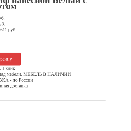
ф навесной Белый с
отом
уб.
уб.
611 руб.
в 1 клик
клад мебели, МЕБЕЛЬ В НАЛИЧИИ
КА - по России
вная доставка