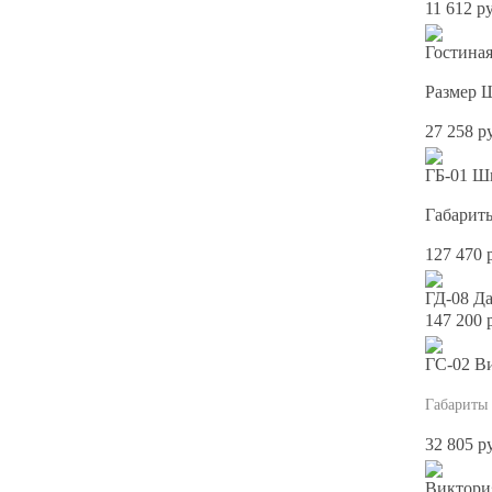
11 612 р
Гостина
Размер 
27 258 р
ГБ-01 Ш
Габарит
127 470 
ГД-08 Д
147 200 
ГС-02 В
Габариты
32 805 р
Виктори