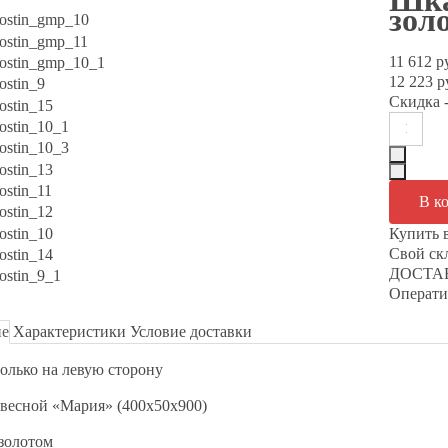
Шка
зол
11 612 р
12 223 р
Скидка
-
Купить 
Свой с
ДОСТАВ
Операти
ие
Характеристики
Условие доставки
олько на левую сторону
весной «Мария» (400х50х900)
золотом