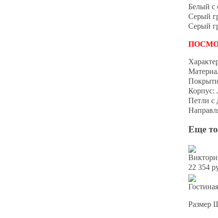
Белый с 
Серый г
Серый г
ПОСМО
Характе
Материа
Покрыти
Корпус:
Петли с
Направл
Еще то
Виктори
22 354 р
Гостина
Размер 