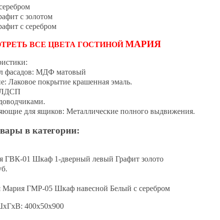
серебром
рафит с золотом
рафит с серебром
МАРИЯ
ТРЕТЬ ВСЕ ЦВЕТА ГОСТИНОЙ
ристики:
л фасадов: МДФ матовый
е: Лаковое покрытие крашенная эмаль.
 ЛДСП
 доводчиками.
яющие для ящиков: Металлические полного выдвижения.
вары в категории:
я ГВК-01 Шкаф 1-дверный левый Графит золото
уб.
я Мария ГМР-05 Шкаф навесной Белый с серебром
ШхГхВ: 400х50х900