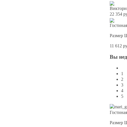
Виктори
22 354 р
Гостина
Размер 
11 612 р
Вы
не
1
2
3
4
5
Гостина
Размер 