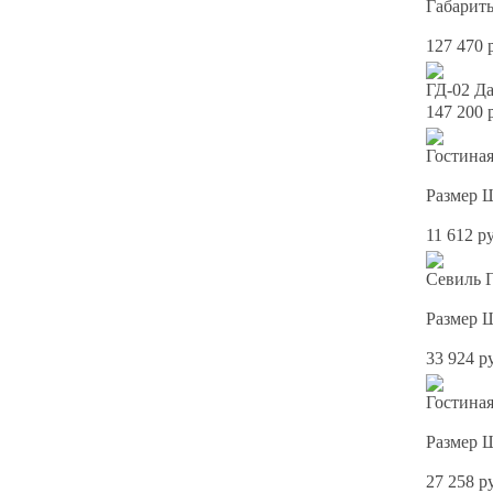
Габарит
127 470 
ГД-02 Д
147 200 
Гостина
Размер 
11 612 р
Севиль 
Размер 
33 924 р
Гостина
Размер 
27 258 р