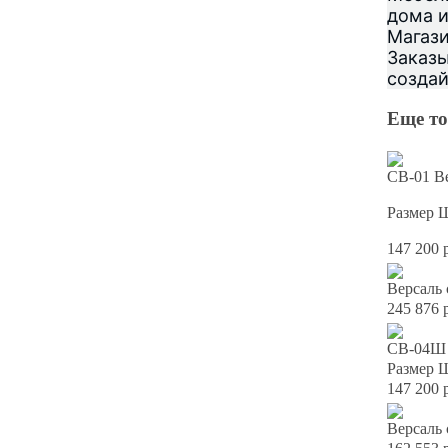
дома и
Магази
Заказы
создай
Еще то
СВ-01 Ве
Размер 
147 200 
Версаль 
245 876 
СВ-04Ш 
Размер 
147 200 
Версаль 