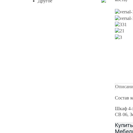
Другое
Описан
Состав к
Шкаф 4-х
СВ 06, З
Купить
Мебель