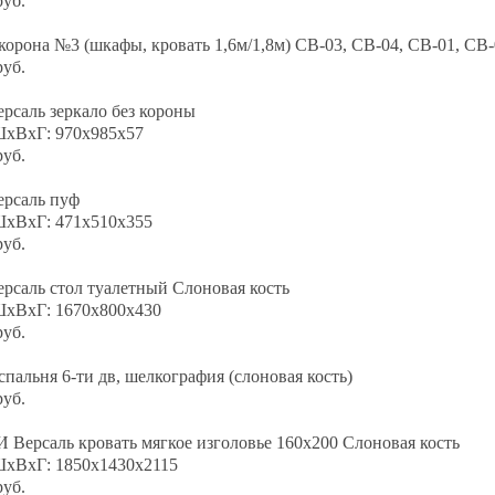
руб.
корона №3 (шкафы, кровать 1,6м/1,8м) СВ-03, СВ-04, СВ-01, СВ-
руб.
рсаль зеркало без короны
ШхВхГ: 970х985х57
руб.
ерсаль пуф
ШхВхГ: 471х510х355
руб.
рсаль стол туалетный Слоновая кость
ШхВхГ: 1670х800х430
руб.
спальня 6-ти дв, шелкография (слоновая кость)
руб.
Версаль кровать мягкое изголовье 160х200 Слоновая кость
ШхВхГ: 1850х1430х2115
руб.