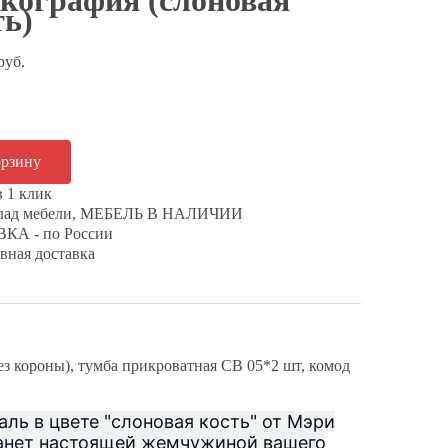
кография (слоновая
ть)
руб.
в 1 клик
клад мебели, МЕБЕЛЬ В НАЛИЧИИ
КА - по России
вная доставка
ез короны), тумба прикроватная СВ 05*2 шт, комод
ль в цвете "слоновая кость" от Мэри
танет настоящей жемчужиной вашего