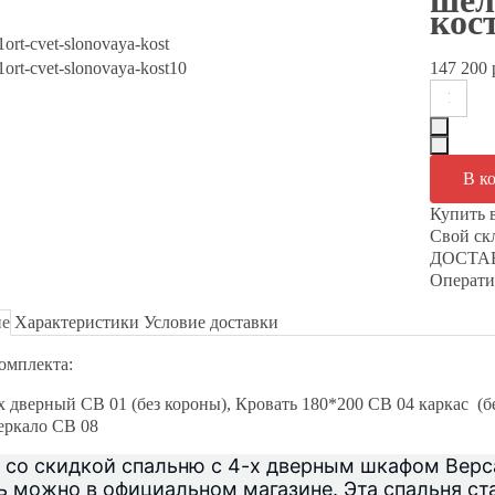
шел
кос
147 200 
Купить 
Свой с
ДОСТАВ
Операти
ие
Характеристики
Условие доставки
омплекта:
 дверный СВ 01 (без короны), Кровать 180*200 СВ 04 каркас (б
еркало СВ 08
 со скидкой спальню с 4-х дверным шкафом Верса
 можно в официальном магазине. Эта спальня с