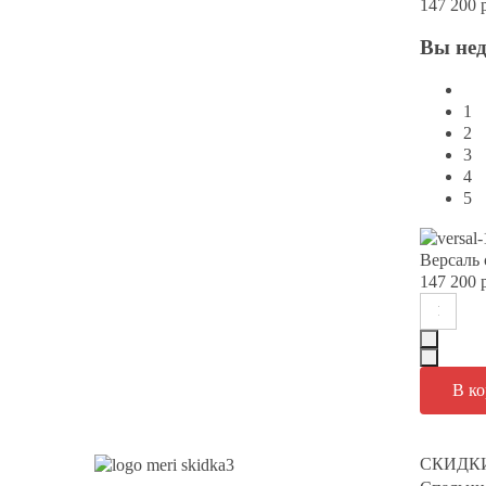
147 200 
Вы
не
1
2
3
4
5
Версаль 
147 200 
СКИДК