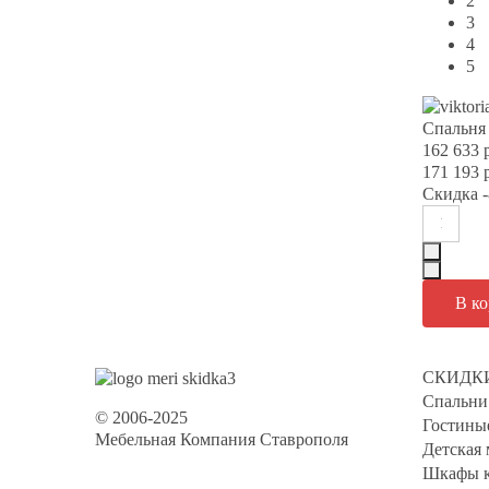
2
3
4
5
Спальня 
162 633 
171 193 
Скидка
-
СКИДК
Спальни
© 2006-2025
Гостины
Мебельная Компания Ставрополя
Детская 
Шкафы к