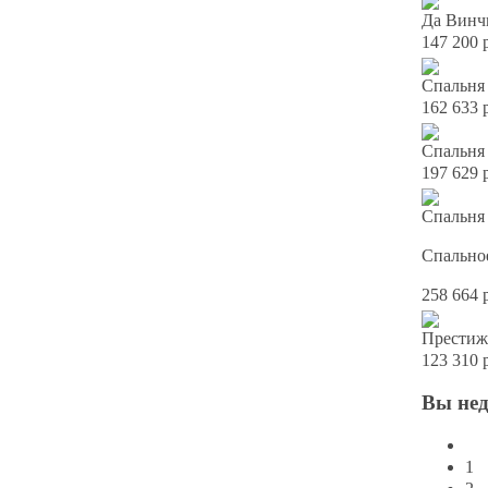
Да Винчи
147 200 
Спальня 
162 633 
Спальня
197 629 
Спальня 
Спально
258 664 
Престиж
123 310 
Вы
не
1