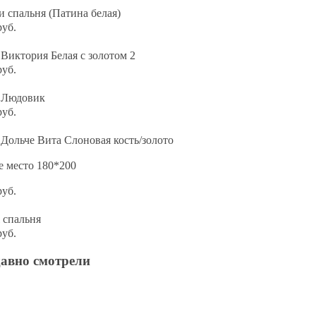
 спальня (Патина белая)
руб.
Виктория Белая с золотом 2
руб.
 Людовик
руб.
Дольче Вита Слоновая кость/золото
е место 180*200
руб.
 спальня
руб.
давно смотрели