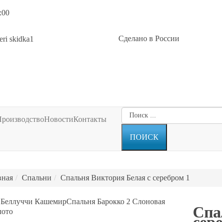
:00
Сделано в России
Производство
Новости
Контакты
вная
Спальни
Спальня Виктория Белая с серебром 1
 Беллуччи Кашемир
Спальня Барокко 2 Слоновая
Спа
лото