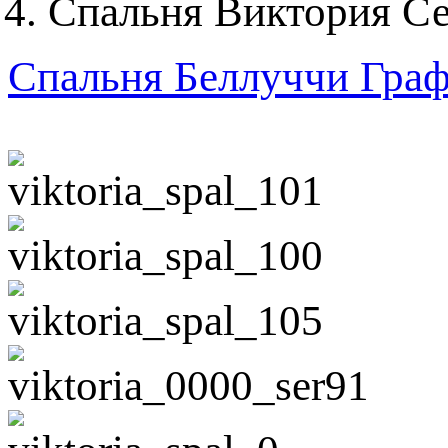
Спальня Виктория Се
Спальня Беллуччи Гра